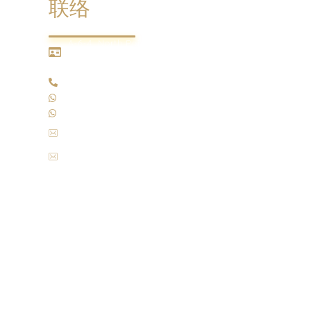
联络
A-6-4, North Point Office, 1, Medan Syed
Putra Utara, Mid Valley City, 59200 Kuala
Lumpur, Malaysia.
+603 - 2201 5200
+6011 - 5655 2178 (展位咨询)
+6016 - 704 8058 (一般咨询)
pr@elite.com.my
(一般咨询)
marketing@elite.com.my
(展位咨询)
© 2026 Malaysia International Jewellery Fair. All rights
reserved.