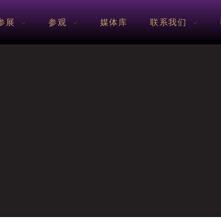
参展
参观
媒体库
联系我们